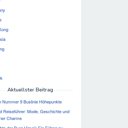
e
any
e
Kong
sia
ing
ok
Aktuellster Beitrag
n Nummer 9 Buslinie Höhepunkte
d Reiseführer: Mode, Geschichte und
ner Charme
ghts der Burg Himeji: Ein Führer zu