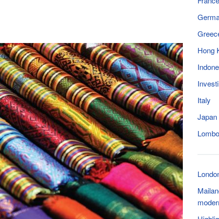
Franc
Germ
Greec
Hong 
Indone
Invest
Italy
Japan
Lomb
Londo
Mailan
moder
Highli