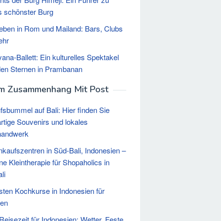
 schönster Burg
eben in Rom und Mailand: Bars, Clubs
ehr
na-Ballett: Ein kulturelles Spektakel
den Sternen in Prambanan
Im Zusammenhang Mit Post
fsbummel auf Bali: Hier finden Sie
artige Souvenirs und lokales
handwerk
nkaufszentren in Süd-Bali, Indonesien –
e Kleintherapie für Shopaholics in
li
sten Kochkurse in Indonesien für
ten
Reisezeit für Indonesien: Wetter, Feste