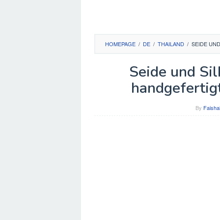
HOMEPAGE
/
DE
/
THAILAND
/
SEIDE UN
Seide und Sil
handgefertig
By
Faisha