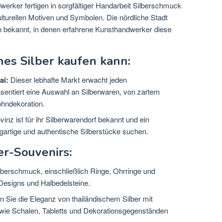
rker fertigen in sorgfältiger Handarbeit Silberschmuck
lturellen Motiven und Symbolen. Die nördliche Stadt
ten bekannt, in denen erfahrene Kunsthandwerker diese
es Silber kaufen kann:
ai:
Dieser lebhafte Markt erwacht jeden
ntiert eine Auswahl an Silberwaren, von zartem
ohndekoration.
inz ist für ihr Silberwarendorf bekannt und ein
zigartige und authentische Silberstücke suchen.
er-Souvenirs:
lberschmuck, einschließlich Ringe, Ohrringe und
e Designs und Halbedelsteine.
n Sie die Eleganz von thailändischem Silber mit
 wie Schalen, Tabletts und Dekorationsgegenständen