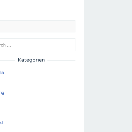
h
Kategorien
lia
ng
nd