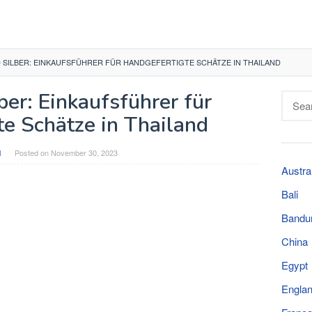
D SILBER: EINKAUFSFÜHRER FÜR HANDGEFERTIGTE SCHÄTZE IN THAILAND
ber: Einkaufsführer für
Searc
for:
te Schätze in Thailand
l
Posted on
November 30, 2023
Austra
Bali
Bandu
China
Egypt
Engla