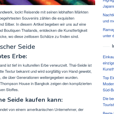
Japans
Handwerk, lockt Reisende mit seinen lebhaften Märkten
Nachtl
egehrtesten Souvenirs zählen die exquisiten
und m
d Silber. In diesem Artikel begeben wir uns auf eine
Ramaya
d Boutiquen Thailands, entdecken die Kunstfertigkeit
unter 
icke, wo diese zeitlosen Schätze zu finden sind.
ischer Seide
tes Erbe:
Einkau
einzig
nd ist tief im kulturellen Erbe verwurzelt. Thai-Seide ist
Kunst
atte Textur bekannt und wird sorgfältig von Hand gewebt,
 die über Generationen weitergegeben wurden.
Top Ei
 Thompson House in Bangkok zeigen den komplizierten
Modern
sen Stoffes.
Süd-Ba
he Seide kaufen kann:
Die be
Touris
ndet von einem amerikanischen Unternehmer, der
Beste 