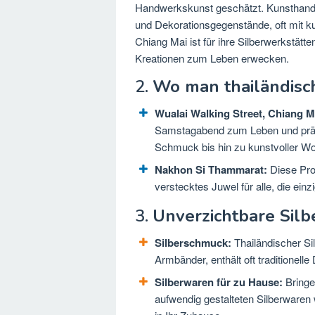
Handwerkskunst geschätzt. Kunsthandwe
und Dekorationsgegenstände, oft mit ku
Chiang Mai ist für ihre Silberwerkstät
Kreationen zum Leben erwecken.
2.
Wo man thailändisch
Wualai Walking Street, Chiang M
Samstagabend zum Leben und präse
Schmuck bis hin zu kunstvoller W
Nakhon Si Thammarat:
Diese Prov
verstecktes Juwel für alle, die ein
3.
Unverzichtbare Silb
Silberschmuck:
Thailändischer Si
Armbänder, enthält oft traditionell
Silberwaren für zu Hause:
Bringe
aufwendig gestalteten Silberwaren