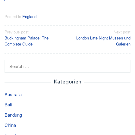
Posted in
England
Post
Previous post
Next post
Buckingham Palace: The
London Late Night Museen und
navigation
Complete Guide
Galerien
Search
for:
Kategorien
Australia
Bali
Bandung
China