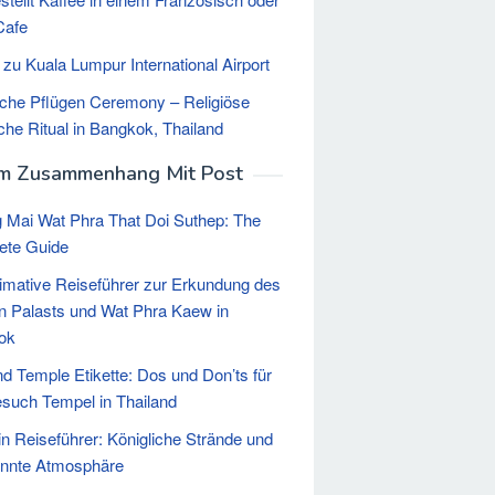
Cafe
 zu Kuala Lumpur International Airport
iche Pflügen Ceremony – Religiöse
iche Ritual in Bangkok, Thailand
Im Zusammenhang Mit Post
 Mai Wat Phra That Doi Suthep: The
ete Guide
timative Reiseführer zur Erkundung des
 Palasts und Wat Phra Kaew in
ok
nd Temple Etikette: Dos und Don’ts für
such Tempel in Thailand
n Reiseführer: Königliche Strände und
annte Atmosphäre