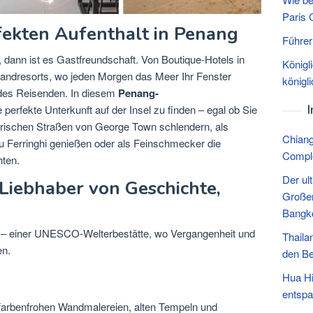
Paris 
fekten Aufenthalt in Penang
Führer
dann ist es Gastfreundschaft. Von Boutique-Hotels in
Königl
trandresorts, wo jeden Morgen das Meer Ihr Fenster
königl
jedes Reisenden. In diesem
Penang-
e perfekte Unterkunft auf der Insel zu finden – egal ob Sie
torischen Straßen von George Town schlendern, als
Chiang
u Ferringhi genießen oder als Feinschmecker die
Compl
ten.
Der ul
Liebhaber von Geschichte,
Großen
Bangk
 – einer UNESCO-Welterbestätte, wo Vergangenheit und
Thaila
en.
den Be
Hua Hi
entsp
 farbenfrohen Wandmalereien, alten Tempeln und