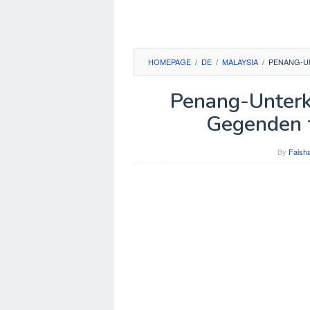
HOMEPAGE
/
DE
/
MALAYSIA
/
PENANG-U
Penang-Unterk
Gegenden f
By
Faisha