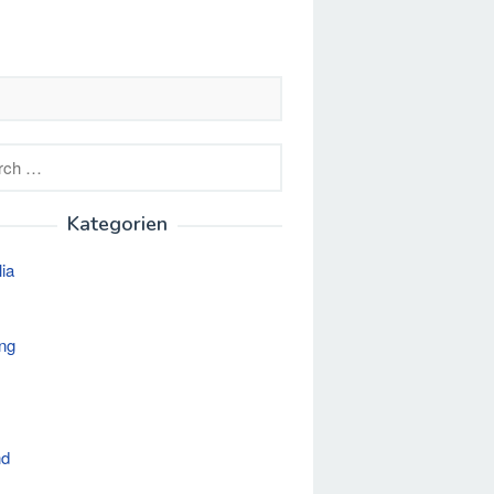
h
Kategorien
lia
ng
nd