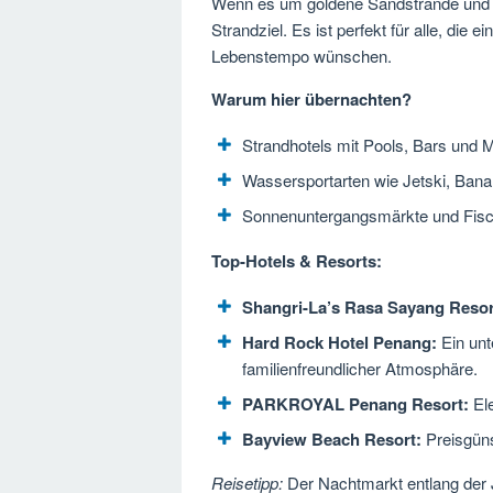
Wenn es um goldene Sandstrände und M
Strandziel. Es ist perfekt für alle, die
Lebenstempo wünschen.
Warum hier übernachten?
Strandhotels mit Pools, Bars und M
Wassersportarten wie Jetski, Bana
Sonnenuntergangsmärkte und Fisch
Top-Hotels & Resorts:
Shangri-La’s Rasa Sayang Resor
Hard Rock Hotel Penang:
Ein unt
familienfreundlicher Atmosphäre.
PARKROYAL Penang Resort:
Ele
Bayview Beach Resort:
Preisgüns
Reisetipp:
Der Nachtmarkt entlang der J