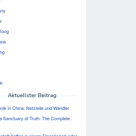
e
any
e
Kong
sia
ing
ok
Aktuellster Beitrag
onik in China: Netzteile und Wandler
a Sanctuary of Truth: The Complete
stellt Kaffee in einem Französisch oder