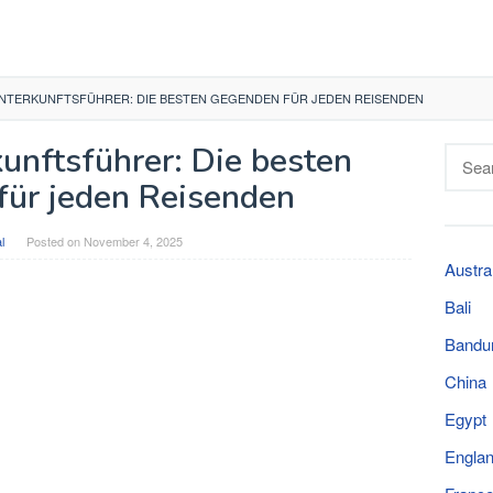
NTERKUNFTSFÜHRER: DIE BESTEN GEGENDEN FÜR JEDEN REISENDEN
unftsführer: Die besten
Searc
for:
ür jeden Reisenden
l
Posted on
November 4, 2025
Austra
Bali
Bandu
China
Egypt
Engla