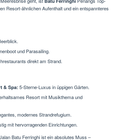
eeresbrise geht, ist
Batu Ferringhi
Penangs Top-
 einen Resort-ähnlichen Aufenthalt und ein entspannteres
eerblick.
nenboot und Parasailing.
restaurants direkt am Strand.
t & Spa:
5-Sterne-Luxus in üppigen Gärten.
erhaltsames Resort mit Musikthema und
gantes, modernes Strandrefugium.
tig mit hervorragenden Einrichtungen.
alan Batu Ferringhi ist ein absolutes Muss –