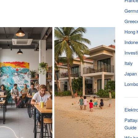
Franc
Germ
Greec
Hong 
Indone
Invest
Italy
Japan
Lomb
Elektr
Pattay
Guide
Wie be