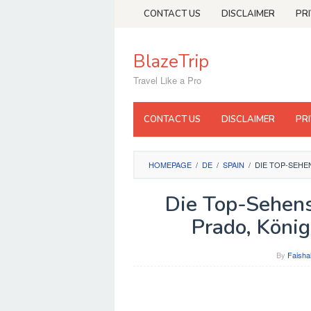
Skip
CONTACT US
DISCLAIMER
PR
to
content
BlazeTrip
Travel Like a Pro
CONTACT US
DISCLAIMER
PR
HOMEPAGE
/
DE
/
SPAIN
/
DIE TOP-SEHE
Die Top-Sehens
Prado, König
By
Faisha