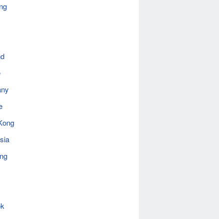
ng
nd
e
any
e
Kong
sia
ing
ok