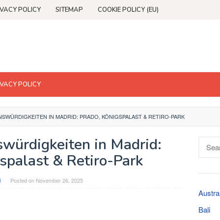
IVACY POLICY
SITEMAP
COOKIE POLICY (EU)
IVACY POLICY
NSWÜRDIGKEITEN IN MADRID: PRADO, KÖNIGSPALAST & RETIRO-PARK
würdigkeiten in Madrid:
Searc
for:
spalast & Retiro-Park
l
Posted on
November 26, 2025
Austra
Bali