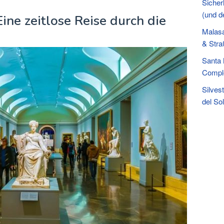
Sicher
(und d
ne zeitlose Reise durch die
Malasa
& Stra
Santa 
Compl
Silves
del So