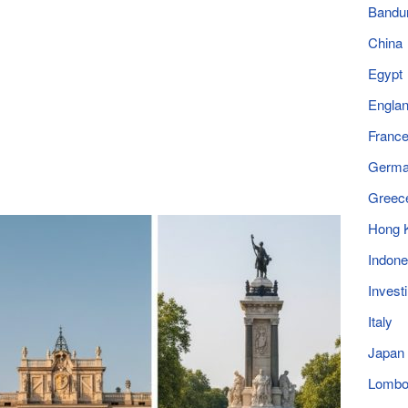
Bandu
China
Egypt
Engla
Franc
Germ
Greec
Hong 
Indone
Invest
Italy
Japan
Lomb