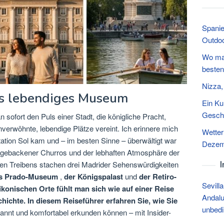
Spanie
Outdoo
Wo man
besten
Nizza,
ds lebendiges Museum
Ein Ku
Geschic
sofort den Puls einer Stadt, die königliche Pracht,
verwöhnte, lebendige Plätze vereint. Ich erinnere mich
Wetter
tation Sol kam und – im besten Sinne – überwältigt war
Dezem
ch gebackener Churros und der lebhaften Atmosphäre der
den Treibens stachen drei Madrider Sehenswürdigkeiten
s Prado-Museum
,
der Königspalast
und
der Retiro-
Sevill
konischen Orte fühlt man sich wie auf einer Reise
Andalu
ichte. In diesem Reiseführer erfahren Sie, wie Sie
unbedi
annt und komfortabel erkunden können –
mit Insider-