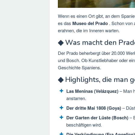
Wenn es einen Ort gibt, an dem Spanien 
es das
Museo del Prado
. Schon von a
erahnen, die im Inneren warten.
◆ Was macht den Prado
Der Prado beherbergt über 20.000 Werk
und Bosch. Ob Kunstliebhaber oder einf
Geschichte Spaniens.
◆ Highlights, die man
Las Meninas (Velázquez)
– Man ha
anstarren.
Der dritte Mai 1808 (Goya)
– Düst
Der Garten der Lüste (Bosch)
– E
beschäftigen wird.
Die Verkündigung (Fra Angelico)