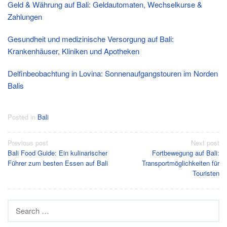
Geld & Währung auf Bali: Geldautomaten, Wechselkurse &
Zahlungen
Gesundheit und medizinische Versorgung auf Bali:
Krankenhäuser, Kliniken und Apotheken
Delfinbeobachtung in Lovina: Sonnenaufgangstouren im Norden
Balis
Posted in
Bali
Post
Previous post
Next post
Bali Food Guide: Ein kulinarischer
Fortbewegung auf Bali:
navigation
Führer zum besten Essen auf Bali
Transportmöglichkeiten für
Touristen
Search
for: