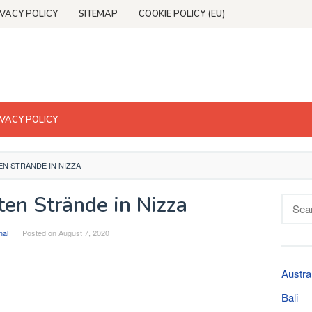
IVACY POLICY
SITEMAP
COOKIE POLICY (EU)
IVACY POLICY
TEN STRÄNDE IN NIZZA
ten Strände in Nizza
Searc
for:
hal
Posted on
August 7, 2020
Austra
Bali