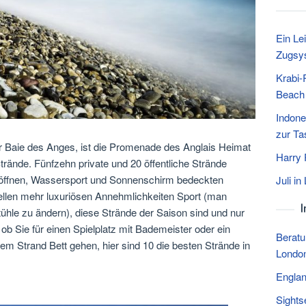
Ein Le
Zugsy
Krabi-
Beach 
Indone
zur Ta
er Baie des Anges, ist die Promenade des Anglais Heimat
Harry 
trände. Fünfzehn private und 20 öffentliche Strände
öffnen, Wassersport und Sonnenschirm bedeckten
Juli i
ellen mehr luxuriösen Annehmlichkeiten Sport (man
hle zu ändern), diese Strände der Saison sind und nur
 ob Sie für einen Spielplatz mit Bademeister oder ein
Beratu
em Strand Bett gehen, hier sind 10 die besten Strände in
London
Englan
Sights