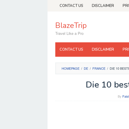
Skip
CONTACT US
DISCLAIMER
PR
to
content
BlazeTrip
Travel Like a Pro
CONTACT US
DISCLAIMER
PR
HOMEPAGE
/
DE
/
FRANCE
/
DIE 10 BES
Die 10 bes
By
Fais