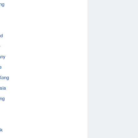
ng
nd
e
any
e
Kong
sia
ing
ok