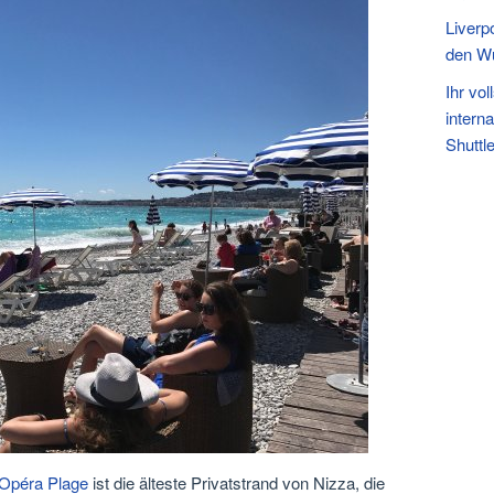
Liverp
den W
Ihr vo
intern
Shuttl
Opéra Plage
ist die älteste Privatstrand von Nizza, die