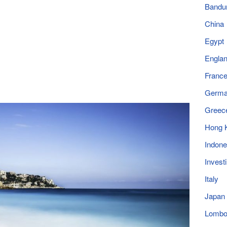
Bandu
China
Egypt
Engla
Franc
Germ
Greec
Hong 
Indone
Invest
Italy
Japan
Lomb