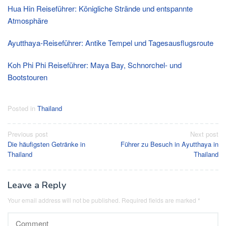
Hua Hin Reiseführer: Königliche Strände und entspannte
Atmosphäre
Ayutthaya-Reiseführer: Antike Tempel und Tagesausflugsroute
Koh Phi Phi Reiseführer: Maya Bay, Schnorchel- und
Bootstouren
Posted in
Thailand
Post
Previous post
Next post
Die häufigsten Getränke in
Führer zu Besuch in Ayutthaya in
navigation
Thailand
Thailand
Leave a Reply
Your email address will not be published.
Required fields are marked
*