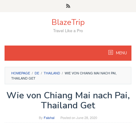
Skip
to
content
BlazeTrip
Travel Like a Pro
MENU
HOMEPAGE
/
DE
/
THAILAND
/
WIE VON CHIANG MAI NACH PAI,
THAILAND GET
Wie von Chiang Mai nach Pai,
Thailand Get
By
Faishal
Posted on
June 28, 2020