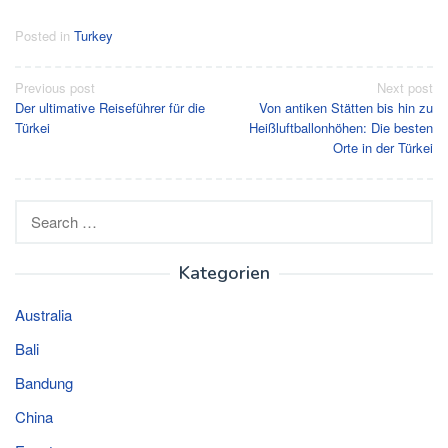
Posted in
Turkey
Post
Previous post
Next post
Der ultimative Reiseführer für die
Von antiken Stätten bis hin zu
navigation
Türkei
Heißluftballonhöhen: Die besten
Orte in der Türkei
Search
for:
Kategorien
Australia
Bali
Bandung
China