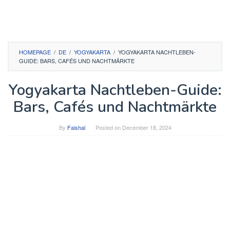
HOMEPAGE
/
DE
/
YOGYAKARTA
/
YOGYAKARTA NACHTLEBEN-
GUIDE: BARS, CAFÉS UND NACHTMÄRKTE
Yogyakarta Nachtleben-Guide:
Bars, Cafés und Nachtmärkte
By
Faishal
Posted on
December 18, 2024