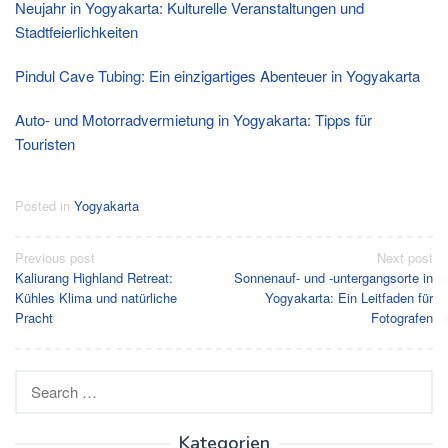
Neujahr in Yogyakarta: Kulturelle Veranstaltungen und
Stadtfeierlichkeiten
Pindul Cave Tubing: Ein einzigartiges Abenteuer in Yogyakarta
Auto- und Motorradvermietung in Yogyakarta: Tipps für
Touristen
Posted in
Yogyakarta
Post
Previous post
Next post
Kaliurang Highland Retreat:
Sonnenauf- und -untergangsorte in
navigation
Kühles Klima und natürliche
Yogyakarta: Ein Leitfaden für
Pracht
Fotografen
Search
for:
Kategorien